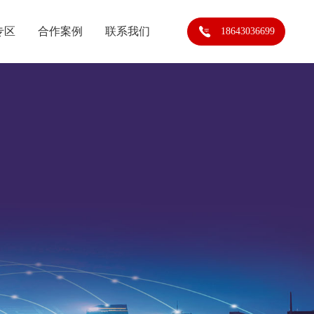
专区
合作案例
联系我们
18643036699