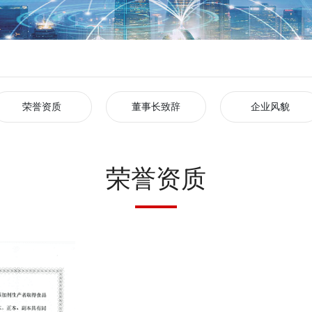
荣誉资质
董事长致辞
企业风貌
荣誉资质