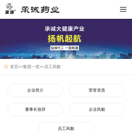
首页
>>
集团一览
>>
员工风貌
企业简介
荣誉资质
董事长致辞
企业风貌
员工风貌