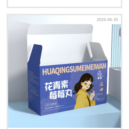
2025-06-25