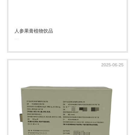
人参果膏植物饮品
2025-06-25