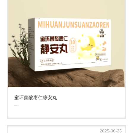
蜜环菌酸枣仁静安丸
2025-06-25