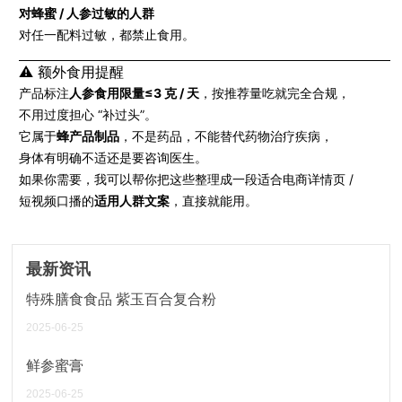
对蜂蜜 / 人参过敏的人群
对任一配料过敏，都禁止食用。
⚠️ 额外食用提醒
产品标注
人参食用限量≤3 克 / 天
，按推荐量吃就完全合规，
不用过度担心 “补过头”。
它属于
蜂产品制品
，不是药品，不能替代药物治疗疾病，
身体有明确不适还是要咨询医生。
如果你需要，我可以帮你把这些整理成一段适合电商详情页 /
短视频口播的
适用人群文案
，直接就能用。
最新资讯
特殊膳食食品 紫玉百合复合粉
2025-06-25
鲜参蜜膏
2025-06-25