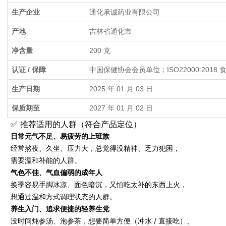
生产企业
通化承诚药业有限公司
产地
吉林省通化市
净含量
200 克
认证 / 保障
中国保健协会会员单位；ISO22000:201
生产日期
2025 年 01 月 03 日
保质期至
2027 年 01 月 02 日
✅ 推荐适用的人群（符合产品定位）
日常元气不足、易疲劳的上班族
经常熬夜、久坐、压力大，总觉得没精神、乏力犯困，
需要温和补能的人群。
气色不佳、气血偏弱的成年人
换季容易手脚冰凉、面色暗沉，又怕吃太补的东西上火，
想通过温和方式调理状态的人群。
养生入门、追求便捷的轻养生党
没时间炖参汤、泡参茶，想要简单方便（冲水 / 直接吃）、