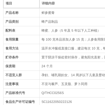
开启后需冷藏保存保质期24 个月不适宜人群孕妇、哺乳期妇女、
项目
详细内容
14 周岁以下儿童及婴幼儿等特殊人群注意事项不宜与藜芦、
五灵脂
产品名称
鲜参蜜膏
产品类别
蜂产品制品
配料表
蜂蜜、人参（5 年及 5 年以下人工种植）
食用限量
每 100 克本品添加人参 15 克；人参食用限量≤
食用方法
温开水冲服或直接口服，建议每次 10 克，每日
贮存条件
置于阴凉干燥处密封保存，避免阳光直射，
保质期
24 个月
不适宜人群
孕妇、哺乳期妇女、14 周岁以下儿童及婴
注意事项
不宜与藜芦、五灵脂、萝卜同用
产品标准代号
Q/THCC0256S
食品生产许可证编号
SC11622050222126