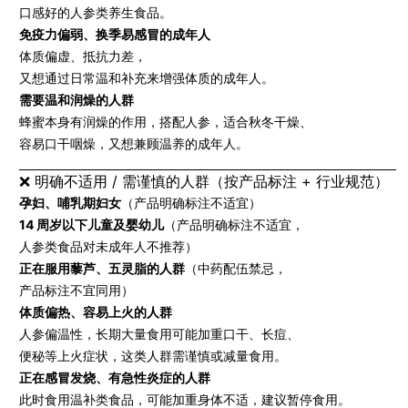
口感好的人参类养生食品。
免疫力偏弱、换季易感冒的成年人
体质偏虚、抵抗力差，
又想通过日常温和补充来增强体质的成年人。
需要温和润燥的人群
蜂蜜本身有润燥的作用，搭配人参，适合秋冬干燥、
容易口干咽燥，又想兼顾温养的成年人。
❌ 明确不适用 / 需谨慎的人群（按产品标注 + 行业规范）
孕妇、哺乳期妇女
（产品明确标注不适宜）
14 周岁以下儿童及婴幼儿
（产品明确标注不适宜，
人参类食品对未成年人不推荐）
正在服用藜芦、五灵脂的人群
（中药配伍禁忌，
产品标注不宜同用）
体质偏热、容易上火的人群
人参偏温性，长期大量食用可能加重口干、长痘、
便秘等上火症状，这类人群需谨慎或减量食用。
正在感冒发烧、有急性炎症的人群
此时食用温补类食品，可能加重身体不适，建议暂停食用。