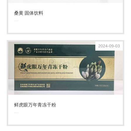
桑黄 固体饮料
2024-09-03
鲜虎眼万年青冻干粉