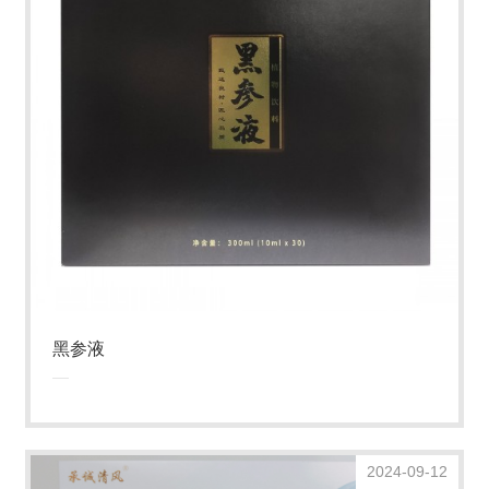
黑参液
2024-09-12