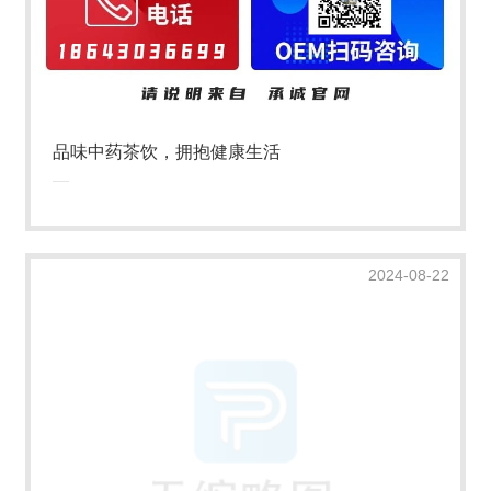
品味中药茶饮，拥抱健康生活
2024-08-22