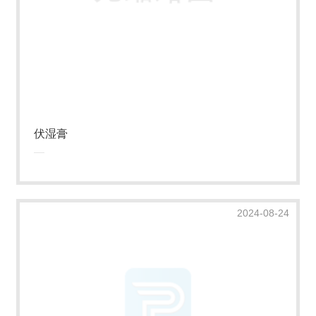
伏湿膏
2024-08-24