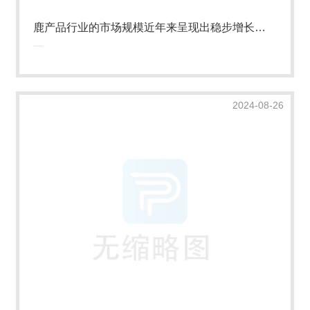
鹿产品行业的市场规模近年来呈现出稳步增长的
态势
2024-08-26