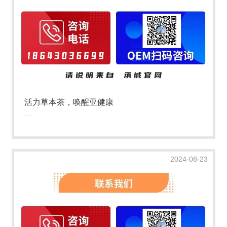
活力草本茶，唤醒亚健康
2024-08-23